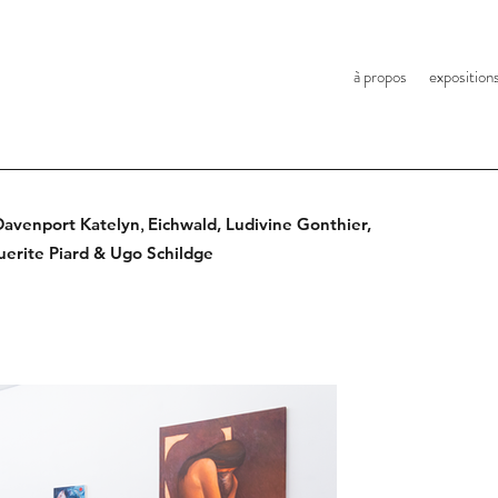
à propos
exposition
,
 Davenport Katelyn
Eichwald, Ludivine Gonthier,
uerite Piard &
Ugo Schildge