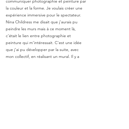
communiquer photographie et peinture par
la couleur et la forme. Je voulais créer une
expérience immersive pour le spectateur.
Nina Childress me disait que j’aurais pu
peindre les murs mais à ce moment là,
c’était le lien entre photographie et
peinture qui m’intéressait. C’est une idée
que j’ai pu développer par la suite, avec
mon collectif, en réalisant un mural. Il y a
aussi évidemment un lien avec le décor, une
industrie dans laquelle je travaille
parallèlement.
MLC - Tu peux me parler de ta manière de
travailler ? Tu procèdes comment ?
LS - Au départ je réalisais des croquis
préparatoires, maintenant j’utilise ce que j’ai
appris en photo et travaille à partir de